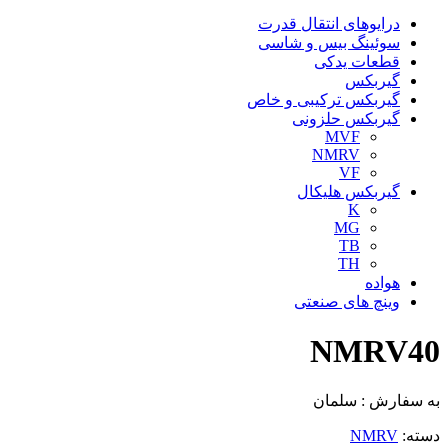
درایوهای انتقال قدرت
سوئینگ بیس و شاسی
قطعات یدکی
گیربکس
گیربکس ترکیبی و خاص
گیربکس حلزونی
MVF
NMRV
VF
گیربکس هلیکال
K
MG
TB
TH
هواده
وینچ های صنعتی
NMRV40
به سفارش : سلمان
دسته:
NMRV