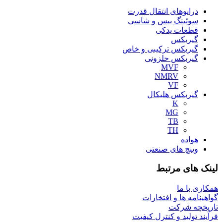
درایوهای انتقال قدرت
سوئینگ بیس و شاسی
قطعات یدکی
گیربکس
گیربکس ترکیبی و خاص
گیربکس حلزونی
MVF
NMRV
VF
گیربکس هلیکال
K
MG
TB
TH
هواده
وینچ های صنعتی
لینک های مرتبط
همکاری با ما
گواهینامه ها و افتخارات
تاریخچه شرکت
فرآیند تولید و کنترل کیفیت