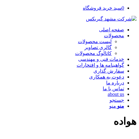
0
سبد خرید فروشگاه
صفحه اصلی
محصولات
لیست محصولات
گالری تصاویر
کاتالوگ محصولات
خدمات فنی و مهندسی
گواهینامه ها و افتخارات
سفارش گذاری
دعوت به همکاری
درباره ما
تماس با ما
about us
جستجو
منو
منو
هواده