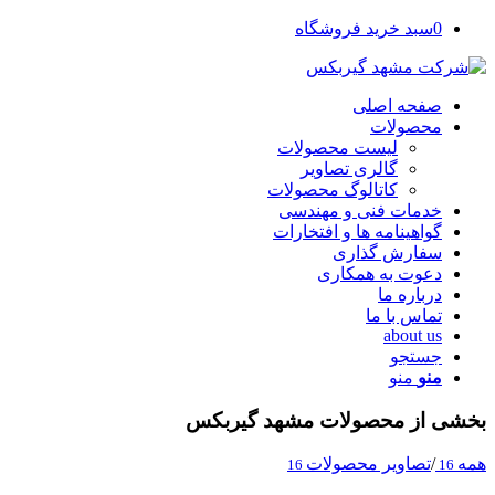
0
سبد خرید فروشگاه
صفحه اصلی
محصولات
لیست محصولات
گالری تصاویر
کاتالوگ محصولات
خدمات فنی و مهندسی
گواهینامه ها و افتخارات
سفارش گذاری
دعوت به همکاری
درباره ما
تماس با ما
about us
جستجو
منو
منو
بخشی از محصولات مشهد گیربکس
همه
/
تصاویر محصولات
16
16