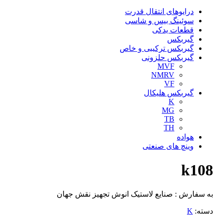
درایوهای انتقال قدرت
سوئینگ بیس و شاسی
قطعات یدکی
گیربکس
گیربکس ترکیبی و خاص
گیربکس حلزونی
MVF
NMRV
VF
گیربکس هلیکال
K
MG
TB
TH
هواده
وینچ های صنعتی
k108
به سفارش : صنایع لاستیک انوش تجهیز نقش جهان
دسته:
K