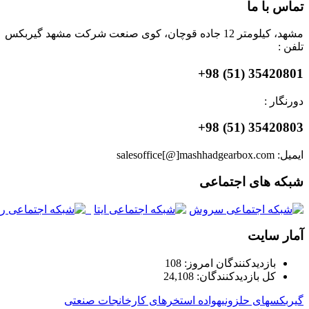
تماس با ما
مشهد، کیلومتر 12 جاده قوچان، کوی صنعت شرکت مشهد گیربکس
تلفن :
35420801 (51) 98+
دورنگار :
35420803 (51) 98+
ایمیل: salesoffice[@]mashhadgearbox.com
شبکه های اجتماعی
آمار سایت
بازدیدکنندگان امروز:
108
کل بازدیدکنند‌گان:
24,108
گیربکسهای حلزونی
هواده استخرهای کارخانجات صنعتی