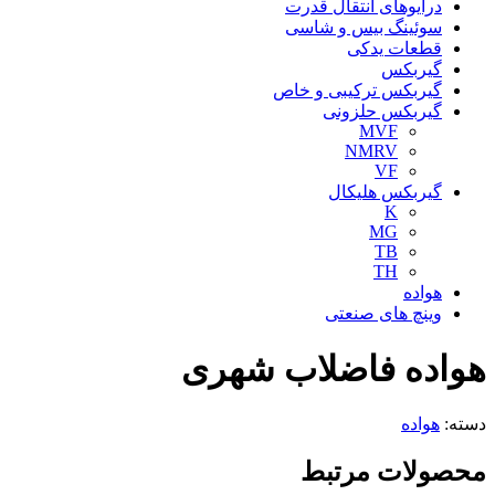
درایوهای انتقال قدرت
سوئینگ بیس و شاسی
قطعات یدکی
گیربکس
گیربکس ترکیبی و خاص
گیربکس حلزونی
MVF
NMRV
VF
گیربکس هلیکال
K
MG
TB
TH
هواده
وینچ های صنعتی
هواده فاضلاب شهری
دسته:
هواده
محصولات مرتبط