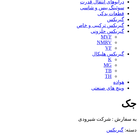
درایوهای انتقال قدرت
سوئینگ بیس و شاسی
قطعات یدکی
گیربکس
گیربکس ترکیبی و خاص
گیربکس حلزونی
MVF
NMRV
VF
گیربکس هلیکال
K
MG
TB
TH
هواده
وینچ های صنعتی
جک
به سفارش : شرکت شیرودی
دسته:
گیربکس