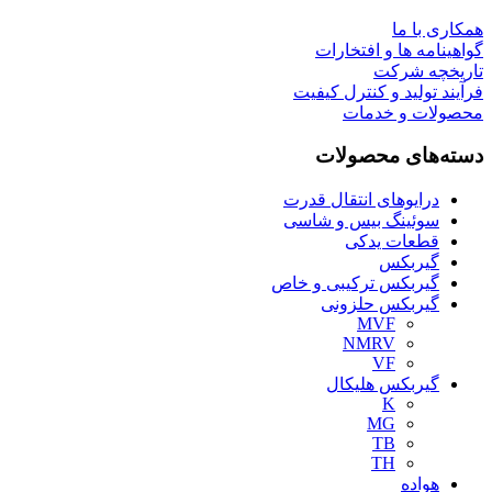
همکاری با ما
گواهینامه ها و افتخارات
تاریخچه شرکت
فرآیند تولید و کنترل کیفیت
محصولات و خدمات
دسته‌های محصولات
درایوهای انتقال قدرت
سوئینگ بیس و شاسی
قطعات یدکی
گیربکس
گیربکس ترکیبی و خاص
گیربکس حلزونی
MVF
NMRV
VF
گیربکس هلیکال
K
MG
TB
TH
هواده