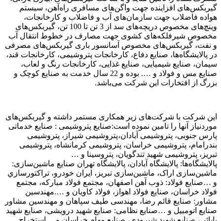
گیربکس‌های افزاینده جهت واگن‌های مسافری راه‌آهن، سیستم
هواده فاضلاب جهت سازمان‌های آب و فاضلاب و کارخانجات،
وینچ‌های مخصوص دریچه‌های سد از 3 تن تا 100 تن، گیربکس‌های
مخصوص شیرفلکه‌های کشوی جهت مصارف در خطوط انتقال آب
و نفت، گیربکس‌های مخصوص آسانسور باری گیربکس‌های مصرفی
در پالایشگاه‌ها، صنایع دفاع، کارخانجات پتروشیمی، کارخانجات قند،
سیمان، صنایع شیمیایی، صنایع غذایی، کارخانجات رنگ و لعاب،
صنایع مس و فولاد و …. بوده و 22 سال خدمت به صنایع کوچک و
بزرگ از افتخارات این شرکت می‌باشد.
اين شرکت با شرکت‌های زير همکاری مستمر داشته و گيربکس‌های
موردنياز آنها را تامين نموده است:صنايع پتروشيمی : صنایع خدماتی
پارس جنوبی، پتروشيمی آبادان،پتروشيمی شيراز، پتروشيمی
بندرامام، پتروشيمی خراسان، پتروشیمی کرمانشاه، پتروشیمی
تبریز، پتروشیمی شهید تندگویان، پتروسينا و …
پالایشگاه‌ها: پالایشگاه آبادان، پالایشگاه تهران صنايع ماشين‌سازی:
ماشين‌سازی اراک، ماشين‌سازی تبريز، ايران خودرو، تراكتورسازي
و …صنايع فولاد: ذوب آهن اصفهان، مجتمع فولاد مبارکه، مجتمع
فولاد خراسان، صنايع فولاد اهواز، فولاد کاويان و ….مهندسين
مشاور: صنايع قائم رضا، مهندسی طيف سپاهان و مهندسين مشاور
صنايع اتومبيل و …صنايع نظامی: صنايع شهيد درويشی، صنايع شهيد
بابائی، صنايع شهيد شيرودی، صنايع مهام خراسان و …استخراج