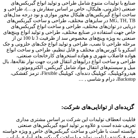
صنایع با تولیدات متنوع شامل طراحی و تولید انواع گیربکس‌های
صنعتی (حلزونی، هلیکال، خاص بر اساس سفارش و….)، طراحی و
ساخت انواع گیربکس‌های هلیکال محور موازی و نود درجه مدل‌های
MG, TH, TB در سایزهای مختلف، طراحی و ساخت گیربکس‌های
دریایی در توان‌های مختلف، طراحی و ساخت انواع گیربکس‌های
خاص جهت استفاده در صنایع مختلف، طراحی و تولید انواع وینچ‌های
صنعتی به ویژه وینچ‌های مخصوص سد از ظرفیت 3 تا 100 تن از
مرحله طراحی تا نصب، طراحی و تولید انواع جک‌های حلزونی و جک
اسکرو با کورس‌های مختلف و قابل تنظیم، طراحی و ساخت انواع
هواده فاضلاب شهری و هواده استخرهای کارخانجات صنعتی،
طراحی و ساخت انواع درایوهای انتقال قدرت جهت نوار نقاله‌ها، بال
میل و سیستم‌های انتقال مواد شامل گیربکس، الکتروموتور،
هیدروکوپلینگ، کوپلینگ دنده‌ای، کوپلینگ Flexible، ترمز کفشکی،
Backstop، درام و شاسی , …
گزیده‌ای از توانایی‌های شرکت:
قابلیت انعطاف تولیدات این شرکت بر اساس مشتری مداری
تعریف شده است و علاوه بر تولید انبوه گیربکس‌های صنعتی
توانسته است با طراحی و ساخت گیربکس‌های خاص و ویژه خواسته
مصرف‌کننده را تامین نماید و با ساخت گیربکس‌های آبیاری بارانی،