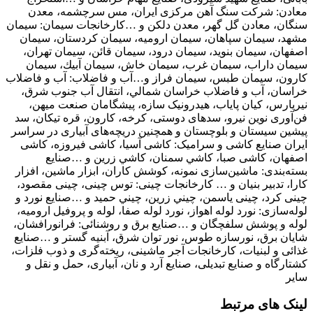
معادن: شرکت سنگ آهن مرکزی ايران، مس سرچشمه، معدن
سنگان، معادن گل گهر، معدن دلکن و …کارخانجات سيمان: سيمان
مشهد، سيمان سپاهان، سيمان اروميه، سيمان کردستان، سيمان
اصفهان، سيمان بنويد، سیمان درود، سيمان قائن، سيمان تهران،
سيمان داراب، سيمان غرب، سيمان خاش، سيمان آبيك، سیمان
کارون، سیمان طبس، سیمان فراز و…آب و فاضلاب: آب و فاضلاب
خراسان، آب و فاضلاب خراسان شمالي، انتقال آب جنوب شرق،
نيرپارس، کيان پاياب، هيدرونيک سازه، پيشگامان صنعت ميهن،
فن‌آوری نوين نيرو، سدهای دوستی، کرخه، کارون، قره تیکان، سد
پیشین سیستان و بلوچستان و همچنین دریچه‌های آبیاری در سراسر
ایران صنايع کاشی و سراميک: کاشی آسيا، کاشی فيروزه، کاشی
اصفهان، کاشی صبا، كاشي سمنان،‌ كاشي زرين و …صنايع
بسته‌بندی: ماشين‌سازی نمونه، كوشش كاران، ابزار ماشين، افزار
كارا، تدبير بنيان و … کارخانجات چينی: توس چينی، چينی مقصود،
چينی کرد، چينی ياسمن، چيني زرين، چيني حميد و …صنايع نورد و
لوله‌سازی: نورد لوله اهواز، نورد لوله صفا، لوله و پروفيل اروميه،
لوله و پوشش سلفچگان و …صنايع برق و روشنائی: فرانورافشان،
شايان برق، نورسازه طوس، نور توان شرق، آبنيه گستر و …صنايع
غذائی و لبنيات، کارخانجات آجر ماشينی، ريخته‌گری و ذوب فلزات،
کشتارگاه و صنايع تبديلی، صنايع آرد و نان، آبياری، حمل و نقل و
ساير
لینک های مرتبط