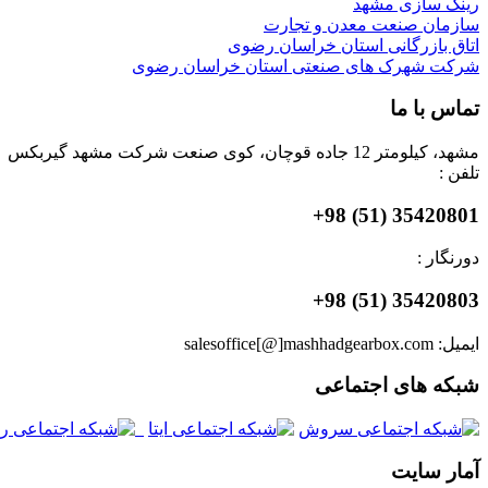
رینگ سازی مشهد
سازمان صنعت معدن و تجارت
اتاق بازرگانی استان خراسان رضوی
شرکت شهرک های صنعتی استان خراسان رضوی
تماس با ما
مشهد، کیلومتر 12 جاده قوچان، کوی صنعت شرکت مشهد گیربکس
تلفن :
35420801 (51) 98+
دورنگار :
35420803 (51) 98+
ایمیل: salesoffice[@]mashhadgearbox.com
شبکه های اجتماعی
آمار سایت