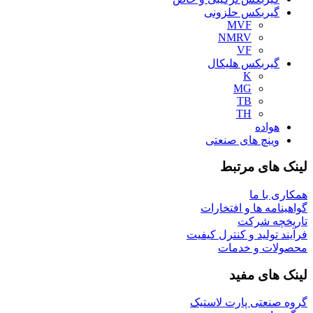
گیربکس حلزونی
MVF
NMRV
VF
گیربکس هلیکال
K
MG
TB
TH
هواده
وینچ های صنعتی
لینک های مرتبط
همکاری با ما
گواهینامه ها و افتخارات
تاریخچه شرکت
فرآیند تولید و کنترل کیفیت
محصولات و خدمات
لینک های مفید
گروه صنعتی پارت لاستیک