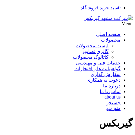
0
سبد خرید فروشگاه
Menu
صفحه اصلی
محصولات
لیست محصولات
گالری تصاویر
کاتالوگ محصولات
خدمات فنی و مهندسی
گواهینامه ها و افتخارات
سفارش گذاری
دعوت به همکاری
درباره ما
تماس با ما
about us
جستجو
منو
منو
گیربکس