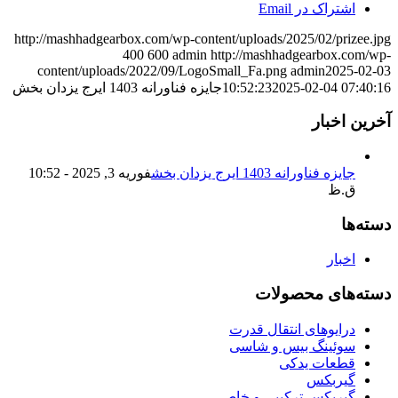
اشتراک در Email
http://mashhadgearbox.com/wp-content/uploads/2025/02/prizee.jpg
400
600
admin
http://mashhadgearbox.com/wp-
content/uploads/2022/09/LogoSmall_Fa.png
admin
2025-02-03
2025-02-04 07:40:16
10:52:23
جایزه فناورانه 1403 ایرج یزدان بخش
آخرین اخبار
جایزه فناورانه 1403 ایرج یزدان بخش
فوریه 3, 2025 - 10:52
ق.ظ
دسته‌ها
اخبار
دسته‌های محصولات
درایوهای انتقال قدرت
سوئینگ بیس و شاسی
قطعات یدکی
گیربکس
گیربکس ترکیبی و خاص