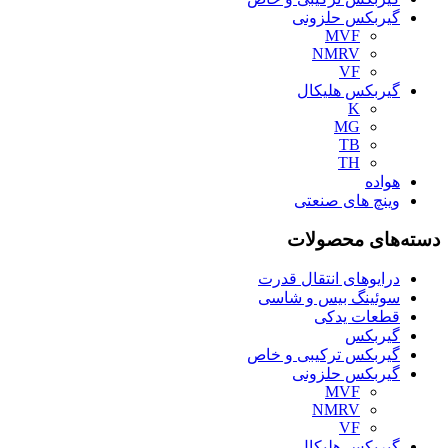
گیربکس حلزونی
MVF
NMRV
VF
گیربکس هلیکال
K
MG
TB
TH
هواده
وینچ های صنعتی
دسته‌های محصولات
درایوهای انتقال قدرت
سوئینگ بیس و شاسی
قطعات یدکی
گیربکس
گیربکس ترکیبی و خاص
گیربکس حلزونی
MVF
NMRV
VF
گیربکس هلیکال