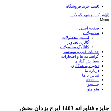
0
سبد خرید فروشگاه
Menu
صفحه اصلی
محصولات
لیست محصولات
گالری تصاویر
کاتالوگ محصولات
خدمات فنی و مهندسی
گواهینامه ها و افتخارات
سفارش گذاری
دعوت به همکاری
درباره ما
تماس با ما
about us
جستجو
منو
منو
جایزه فناورانه 1403 ایرج یزدان بخش